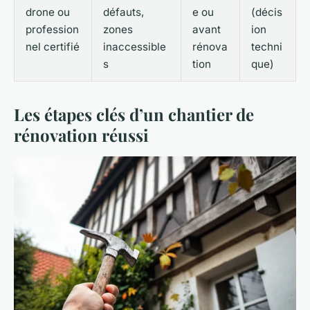
drone ou
défauts,
e ou
(décis
profession
zones
avant
ion
nel certifié
inaccessible
rénova
techni
s
tion
que)
Les étapes clés d’un chantier de
rénovation réussi