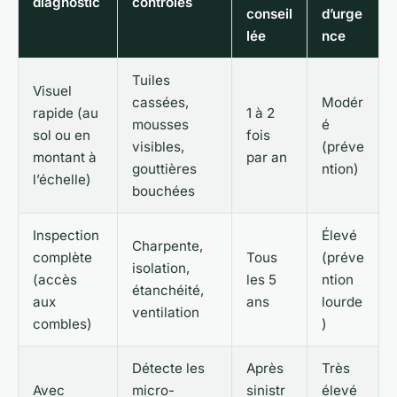
diagnostic
contrôlés
conseil
d’urge
lée
nce
Tuiles
Visuel
cassées,
Modér
rapide (au
1 à 2
mousses
é
sol ou en
fois
visibles,
(préve
montant à
par an
gouttières
ntion)
l’échelle)
bouchées
Inspection
Élevé
Charpente,
complète
Tous
(préve
isolation,
(accès
les 5
ntion
étanchéité,
aux
ans
lourde
ventilation
combles)
)
Détecte les
Après
Très
Avec
micro-
sinistr
élevé