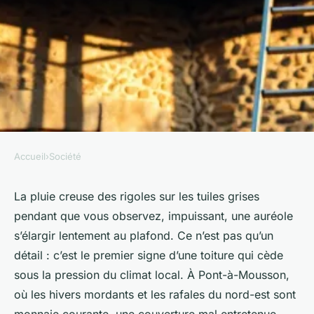
Accueil
›
Société
SOCIÉTÉ
Guide complet pour réussir la
La pluie creuse des rigoles sur les tuiles grises
pendant que vous observez, impuissant, une auréole
rénovation de toiture à Pont-
s’élargir lentement au plafond. Ce n’est pas qu’un
à-Mousson
détail : c’est le premier signe d’une toiture qui cède
sous la pression du climat local. À Pont-à-Mousson,
Orion
•
19/05/2026 18:04
•
11 min de lecture
où les hivers mordants et les rafales du nord-est sont