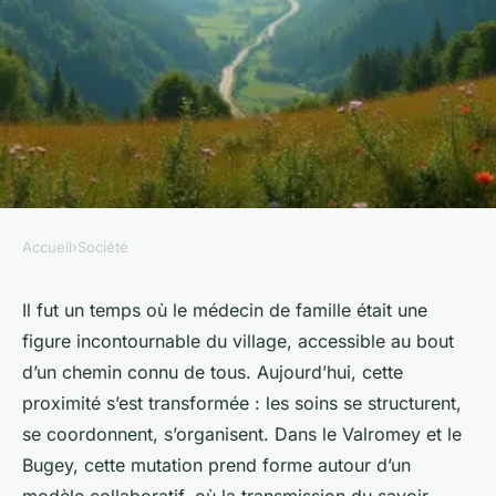
Accueil
›
Société
SOCIÉTÉ
À quoi s'attendre avec le pole
Il fut un temps où le médecin de famille était une
figure incontournable du village, accessible au bout
santé Valromey Bugey ?
d’un chemin connu de tous. Aujourd’hui, cette
proximité s’est transformée : les soins se structurent,
Orion
•
13/05/2026 13:12
•
11 min de lecture
se coordonnent, s’organisent. Dans le Valromey et le
Bugey, cette mutation prend forme autour d’un