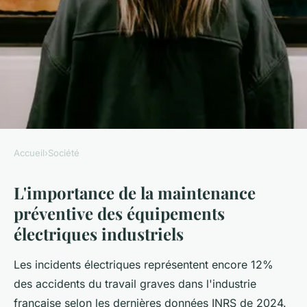
Accueil
›
Société
SOCIÉTÉ
L'importance de la maintenance
Optimiser la maintenance des
préventive des équipements
installations électriques pour
électriques industriels
la sécurité
Les incidents électriques représentent encore 12%
Valentine
•
13 novembre 2025
•
8 min de lecture
des accidents du travail graves dans l'industrie
française selon les dernières données INRS de 2024.