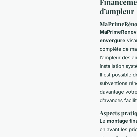
Financemen
d’ampleur
MaPrimeRénov’
MaPrimeRénov
envergure
visa
complète de mai
l’ampleur des am
installation sy
Il est possible 
subventions réno
davantage votre
d’avances facil
Aspects prati
Le
montage fin
en avant les pri