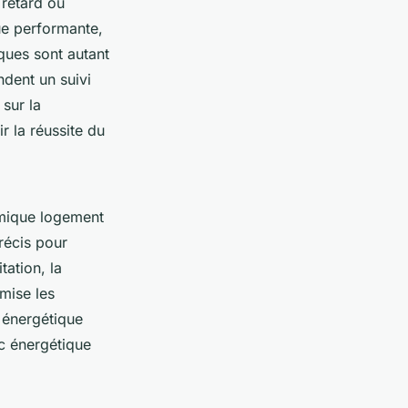
 retard ou
ue performante,
ques sont autant
dent un suivi
sur la
r la réussite du
ermique logement
récis pour
tation, la
mise les
 énergétique
c énergétique