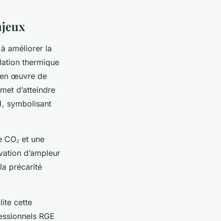
njeux
à améliorer la
lation thermique
e en œuvre de
met d’atteindre
), symbolisant
e CO₂ et une
ovation d’ampleur
la précarité
ite cette
fessionnels RGE