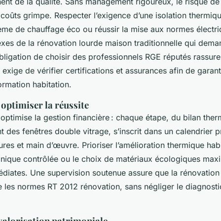
ent de la qualité. Sans management rigoureux, le risque de
 coûts grimpe. Respecter l’exigence d’une isolation thermiq
tème de chauffage éco ou réussir la mise aux normes électri
xes de la rénovation lourde maison traditionnelle qui deman
ligation de choisir des professionnels RGE réputés rassure 
exige de vérifier certifications et assurances afin de garanti
ormation habitation.
optimiser la réussite
 optimise la gestion financière : chaque étape, du bilan th
des fenêtres double vitrage, s’inscrit dans un calendrier p
tures et main d’œuvre. Prioriser l’amélioration thermique habi
anique contrôlée ou le choix de matériaux écologiques maxi
iates. Une supervision soutenue assure que la rénovation
e les normes RT 2012 rénovation, sans négliger le diagnosti
 valorisation patrimoniale