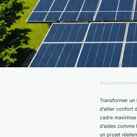
Accueil
›
Environne
ENVIRONNEMENT
Rénovation d'ampleur
Transformer un 
d’allier confort
de l'énergie solaire
cadre maximise 
d’aides comme M
un projet réell