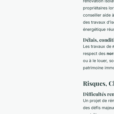
rénovation isola
propriétaires lo
conseiller aide 
des travaux d’is
énergétique réus
Délais, condit
Les travaux de
respect des
nor
ou à le louer, s
patrimoine immo
Risques, C
Difficultés re
Un projet de ré
des défis majeur