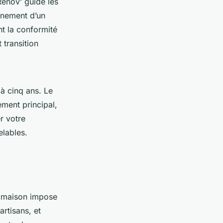
Rénov’ guide les
gnement d’un
nt la conformité
 transition
 à cinq ans. Le
ment principal,
r votre
elables.
e maison impose
rtisans, et