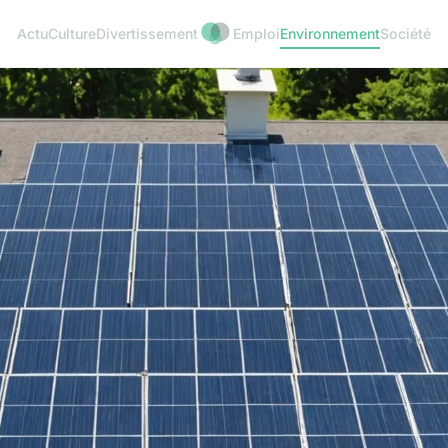
Actu
Culture
Divertissement
Emploi
Environnement
Société