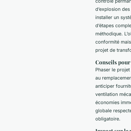
contrôle perman
d’explosion des
installer un sys
d’étapes comple
méthodique. L’ob
conformité mais 
projet de transf
Conseils pour 
Phaser le projet
au remplacement 
anticiper fourni
ventilation méc
économies imméd
globale respect
obligatoire.
Impact sur la