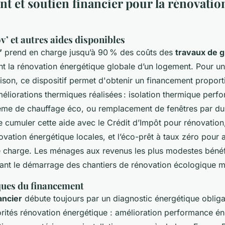
t et soutien financier pour la rénovatio
 et autres aides disponibles
’
prend en charge jusqu’à 90 % des coûts des
travaux de 
nt la rénovation énergétique globale d’un logement. Pour u
son, ce dispositif permet d'obtenir un financement proport
éliorations thermiques réalisées : isolation thermique perf
stème de chauffage éco, ou remplacement de fenêtres par du
de cumuler cette aide avec le Crédit d’Impôt pour rénovation
vation énergétique locales, et l’éco-prêt à taux zéro pour a
 charge. Les ménages aux revenus les plus modestes bénéf
itant le démarrage des chantiers de rénovation écologique m
ques du financement
ancier
débute toujours par un diagnostic énergétique obliga
orités rénovation énergétique : amélioration performance én