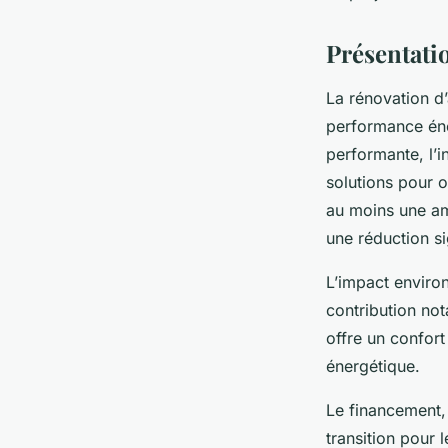
Chloé
•
15 septembre 2025
•
6 min de lecture
Présentatio
La rénovation d
performance éne
performante, l’
solutions pour 
au moins une am
une réduction s
L’impact enviro
contribution not
offre un confort
énergétique.
Le financement,
transition pour 