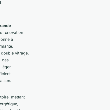
n
grande
ne rénovation
ionné à
ormante,
 double vitrage.
, des
lléger
icient
aison.
toire, mettant
ergétique,