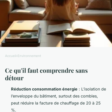
Accueil
›
Environnement
ENVIRONNEMENT
Ce qu'il faut comprendre sans
Vous voulez réduire vos
détour
factures d'énergie ? Voici
comment faire
Réduction consommation énergie
: L’isolation de
l’enveloppe du bâtiment, surtout des combles,
Joséphine
•
25/06/2026 07:04
•
10 min de lecture
peut réduire la facture de chauffage de 20 à 25
%.