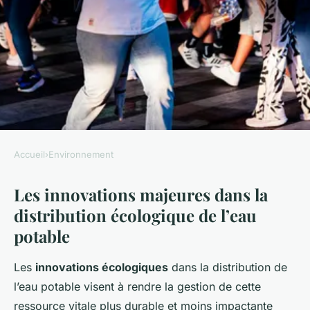
Accueil
›
Environnement
ENVIRONNEMENT
Les innovations majeures dans la
Naviguer vers un Avenir
distribution écologique de l’eau
Écologique : Innovations
potable
Révolutionnaires en
Technologie de Distribution
Les
innovations écologiques
dans la distribution de
d'Eau Potable
l’eau potable visent à rendre la gestion de cette
ressource vitale plus durable et moins impactante