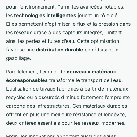
Chloé
•
10 mai 2025
•
6 min de lecture
pour l’environnement. Parmi les avancées notables,
les
technologies intelligentes
jouent un rôle clé.
Elles permettent d’optimiser le flux et la pression dans
les réseaux grâce à des capteurs intégrés, limitant
ainsi les pertes et fuites d’eau. Cette optimisation
favorise une
distribution durable
en réduisant le
gaspillage.
Parallèlement, l’emploi de
nouveaux matériaux
écoresponsables
transforme le transport de l’eau.
L’utilisation de tuyaux fabriqués à partir de matériaux
recyclés ou biosourcés diminue fortement l’empreinte
carbone des infrastructures. Ces matériaux durables
offrent en plus une meilleure résistance et longévité,
deux critères essentiels pour les réseaux modernes.
Enfin, les innovations apportent aussi des
gains