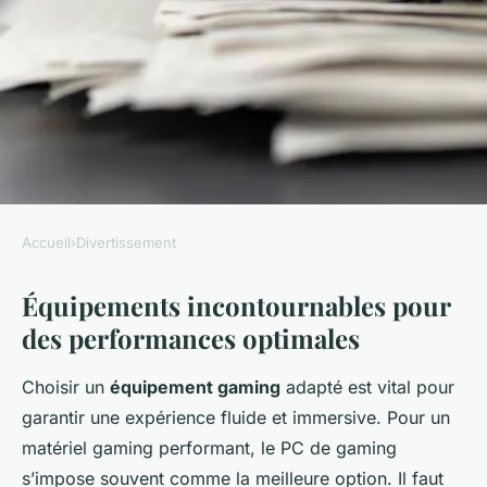
Accueil
›
Divertissement
DIVERTISSEMENT
Équipements incontournables pour
Guide d'expert : Dénichez
des performances optimales
l'équipement parfait pour des
sessions de jeu en ligne
Choisir un
équipement gaming
adapté est vital pour
inégalées
garantir une expérience fluide et immersive. Pour un
matériel gaming performant, le PC de gaming
Lucie
•
11 juin 2025
•
4 min de lecture
s’impose souvent comme la meilleure option. Il faut