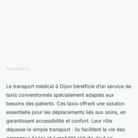
Accueil
›
Actu
ACTU
Transport médical à dijon :
Le transport médical à Dijon bénéficie d’un service de
taxis conventionnés spécialement adaptés aux
services de taxi conventionné
besoins des patients. Ces taxis offrent une solution
accessibles
essentielle pour les déplacements liés aux soins, en
garantissant accessibilité et confort. Leur rôle
Gordon
•
07/07/2025 08:31
•
12 min de lecture
dépasse le simple transport : ils facilitent la vie des